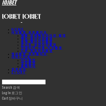
IOJBET
HOME
사진촬영 포트폴리오
제품 상세페이지사진 촬영
메뉴 음식사진촬영
축제 행사사진촬영
콘서트 공연사진촬영
인테리어 건축 사진촬영
드론 항공사진촬영
영상촬영 포트폴리오
서비스안내
사진촬영
영상촬영
홈페이지
견적문의
STORY
Search
검색
Log In
로그인
Cart
장바구니