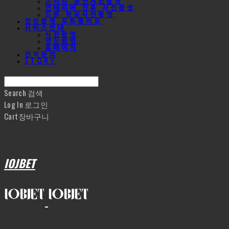
콘서트 공연사진촬영
인테리어 건축 사진촬영
드론 항공사진촬영
영상촬영 포트폴리오
서비스안내
사진촬영
영상촬영
홈페이지
견적문의
STORY
Search
검색
Log In
로그인
Cart
장바구니
IOJBET