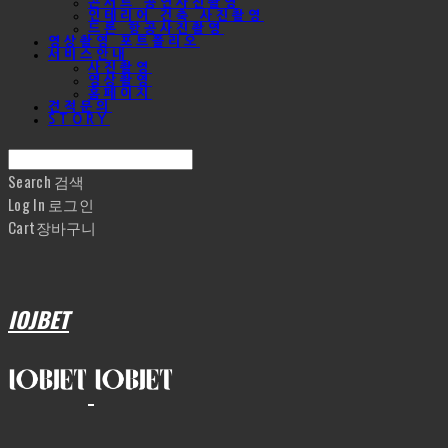
콘서트 공연사진촬영
인테리어 건축 사진촬영
드론 항공사진촬영
영상촬영 포트폴리오
서비스안내
사진촬영
영상촬영
홈페이지
견적문의
STORY
Search
검색
Log In
로그인
Cart
장바구니
IOJBET