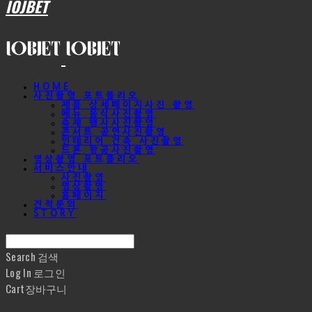
IOJBET
HOME
사진촬영 포트폴리오
제품 상세페이지사진 촬영
메뉴 음식사진촬영
축제 행사사진촬영
콘서트 공연사진촬영
인테리어 건축 사진촬영
드론 항공사진촬영
영상촬영 포트폴리오
서비스안내
사진촬영
영상촬영
홈페이지
견적문의
STORY
Search
검색
Log In
로그인
Cart
장바구니